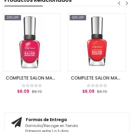
30% OFF
30% OFF
$6.99
$10
AGREGAR AL 
COMPLETE SALON MANICURE TICKLE ME PIN
COMPLETE SALON MANICURE ALL FIRED UP
$6.09
8.70
$8.70
 CARRITO
AGREGAR AL CARRITO
Formas de Entrega
Domicilio/Recoger en Tienda
Entregas entre 1 a 3 dias