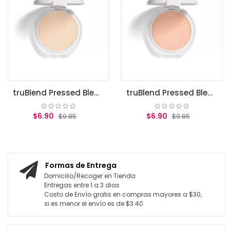
AG
truBlend Pressed Blendable Powder, Translucent Fair / polvos translucidos covergirl
truBlend Pressed Blendable Powder, Translucent Light .39 oz (11 g)
$6.90
$6.90
$9.85
$9.85
GREGAR AL CARRITO
AGREGAR AL CARRITO
Formas de Entrega
Domicilio/Recoger en Tienda
Entregas entre 1 a 3 dias
Costo de Envío gratis en compras mayores a $30,
si es menor el envío es de $3.40