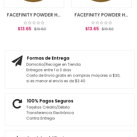
FACEFINITY POWDER HIGHLIGHTER BRONZE GLOW 03
FACEFINITY POWDER HIGHLIGHTER GOLDEN HOUR 02
$13.65
.50
$19.50
CARRITO
AGREGAR AL CARRITO
Formas de Entrega
Domicilio/Recoger en Tienda
Entregas entre 1 a 3 dias
Costo de Envío gratis en compras mayores a $30,
si es menor el envío es de $3.40
100% Pagos Seguros
Tarjetas Crédito/Débito
Transferencia Electrónica
Contra Entrega