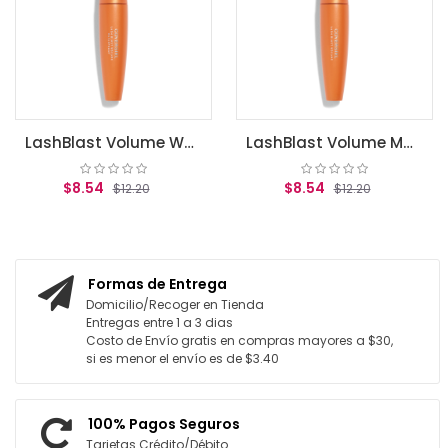
AGREGAR AL
LashBlast Volume Waterproof Mascara Very Black .44 fl oz (13.1 ml)
LashBlast Volume Mascara Very Black .44 fl oz (13.1 ml)
$8.54
12.20
$12.20
L CARRITO
AGREGAR AL CARRITO
Formas de Entrega
Domicilio/Recoger en Tienda
Entregas entre 1 a 3 dias
Costo de Envío gratis en compras mayores a $30,
si es menor el envío es de $3.40
100% Pagos Seguros
Tarjetas Crédito/Débito