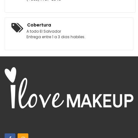
Cobertura
A todo El Salvador
Entrega entre 1 a 3 dias habiles.