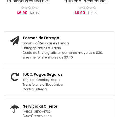
truBlend Pressed Blendable Powder, Translucent Fair / polvos translucidos covergirl
truBlend Pressed Blendable Powder, Translucent Light .39 oz (11 g)
6.90
$6.90
$9.85
$9.85
GAR AL CARRITO
AGREGAR AL CARRITO
Formas de Entrega
Domicilio/Recoger en Tienda
Entregas entre 1 a 3 dias
Costo de Envío gratis en compras mayores a $30,
si es menor el envío es de $3.40
100% Pagos Seguros
Tarjetas Crédito/Débito
Transferencia Electrónica
Contra Entrega
Servicio al Cliente
(+503) 2510-4732
(+503) 7787-2546