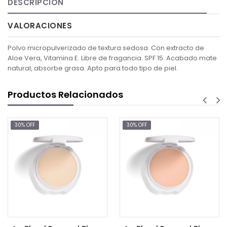
DESCRIPCIÓN
VALORACIONES
Polvo micropulverizado de textura sedosa. Con extracto de
Aloe Vera, Vitamina E. Libre de fragancia. SPF 15. Acabado mate
natural, absorbe grasa. Apto para todo tipo de piel.
Productos Relacionados
30% OFF
30% OFF
$6
AGREG