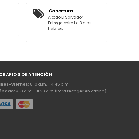
ARRITO
Cobertura
A todo El Salvador
Entrega entre 1 a 3 dias
habiles.
ORARIOS DE ATENCIÓN
unes-Viernes:
8.10 a.m. - 4:45 p.m.
ábado:
8.10 a.m. - 11.30 a.m (Para recoger en oficina)