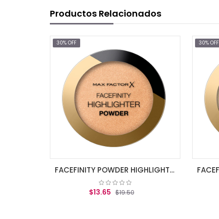
Productos Relacionados
30% OFF
FACEFINITY POWDER HIGHLIGHTER BRONZE GLOW 03
FACEFINITY POWDER HIGHLIGHTER GOLDEN HOUR 02
$13.65
$19.50
$19.50