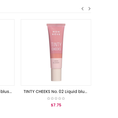
TINTY CHEEKS No. 03 Liquid blusher for a healthy, flushed look
$7.75
AGREGAR AL CARRITO
TINTY CHEEKS No. 02 Liquid blusher for a healthy, flushed look