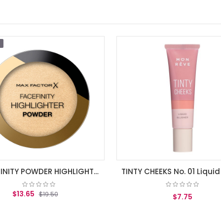
TINTY CHEEKS No. 01 Liquid blusher for a healthy, flushed look
$7.75
$7.75