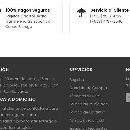
AGREGAR AL CARRITO
AGREGAR AL C
100% Pagos Seguros
Servicio al Cliente
Tarjetas Crédito/Débito
(+503) 2510-4732
Transferencia Electrónica
(+503) 7787-2546
Contra Entrega
CIÓN
SERVICIOS
H
n: 83 Avenida norte y 15 calle
L
Registro
, colonia Escalón, Nº 4238, San
S
Carretilla de Compra
r, San Salvador
Términos de Uso
AS A DOMICILIO
Política de Privacidad
 al cliente: se contactará para
Política de Garantía
ar entrega en zona
Aviso de Seguridad
litana o programar entrega a
epartamentales.
Preguntas Frecuentes