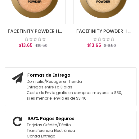
AGREGAR
FACEFINITY POWDER HIGHLIGHTER BRONZE GLOW 03
FACEFINITY POWDER HIGHLIGHTER GOLDEN HOUR 02
5
$13.65
$19.50
$19.50
R AL CARRITO
AGREGAR AL CARRITO
Formas de Entrega
Domicilio/Recoger en Tienda
Entregas entre 1 a 3 dias
Costo de Envío gratis en compras mayores a $30,
si es menor el envío es de $3.40
100% Pagos Seguros
Tarjetas Crédito/Débito
Transferencia Electrónica
Contra Entrega