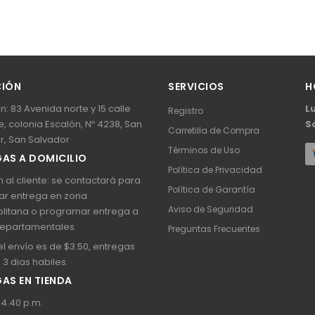
CIÓN
SERVICIOS
H
n: 83 Avenida norte y 15 calle
L
Registro
, colonia Escalón, Nº 4238, San
S
Carretilla de Compra
r, San Salvador
Términos de Uso
AS A DOMICILIO
Política de Privacidad
 al cliente: se contactará para
Política de Garantía
ar entrega en zona
Aviso de Seguridad
litana o programar entrega a
epartamentales.
Preguntas Frecuentes
l envío es de $3.50, entregas
a 3 dias habiles.
AS EN TIENDA
 4.40 p.m.