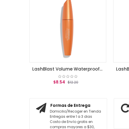
LashBlast Volume Waterproof Mascara Very Black .44 fl oz (13.1 ml)
$8.54
$8.54
$12.20
$12.20
GREGAR AL CARRITO
AGREGAR AL CARRITO
Formas de Entrega
Domicilio/Recoger en Tienda
Entregas entre 1 a 3 dias
Costo de Envío gratis en
compras mayores a $30,