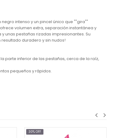
egro intenso y un pincel único que ""gira""
 ofrece volumen extra, separación instantánea y
a y unas pestañas rizadas impresionantes. Su
 resultado duradero y sin nudos!
parte inferior de las pestañas, cerca de la raíz,
entos pequeños y rápidos.
30% OFF
Almay Multi-Benefit Mascara-BLACKEST IS BLACK (501)