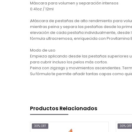
Máscara para volumen y separación intensos
0.41oz / 12ml
¡Máscara de pestañas de alto rendimiento para volu
mientras peina y separa las pestañas desde la prime
elevación de cada pestaña individualmente, desde la
fórmula ultracremosa, enriquecida con Provitamina B
Modo de uso
Empieza aplicando desde las pestañas superiores una 
para cubrir incluso los pelos más cortos.
Peina con zigzags y movimientos ascendentes. Term
Su fórmula te permite añadir tantas capas como qui
Productos Relacionados
30% OFF