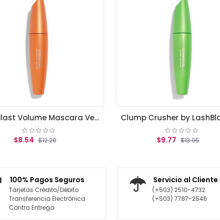
LashBlast Volume Mascara Very Black .44 fl oz (13.1 ml)
Clump Crusher by LashBlast Mascara Very Black .44 fl oz (13.1 ml)
$9.77
$
$13.95
AGREGAR AL CARRITO
AGRE
100% Pagos Seguros
Servicio al Cliente
Tarjetas Crédito/Débito
(+503) 2510-4732
Transferencia Electrónica
(+503) 7787-2546
Contra Entrega