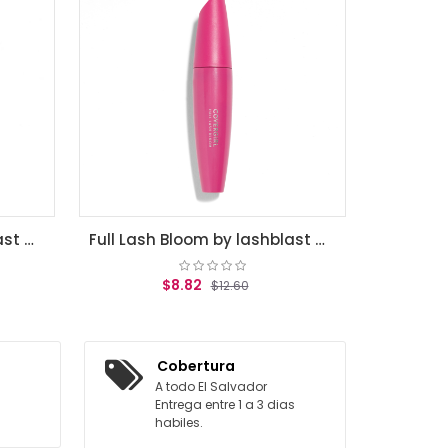
$8.40
$12.00
AGREGAR AL CARRITO
Full Lash Bloom by lashblast mascara Very Black 800 .44 Fl Oz
8.82
$12.60
GAR AL CARRITO
Cobertura
A todo El Salvador
Entrega entre 1 a 3 dias
habiles.