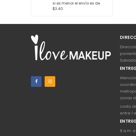
si es menor el envío es de
$3.40
DIREC
Direcció
poniente
Salvado
ENTREG
Atención
coordin
metropo
zonas d
costo de
entre 1 
ENTREG
8 a.m. a