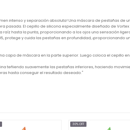
men intenso y separación absoluta! Una máscara de pestañas de un n
ra pasada. El cepillo de silicona especialmente diseñado de Vortex
 raíz hasta la punta, proporcionando a los ojos una sensación liger
5, protege y cuida las pestañas en profundidad, ¡proporcionando un
capa de máscara en la parte superior. Luego coloca el cepillo en la 
ina teñiendo suavemente las pestañas inferiores, haciendo movimi
eras hasta conseguir el resultado deseado."
30% OFF
30% OFF