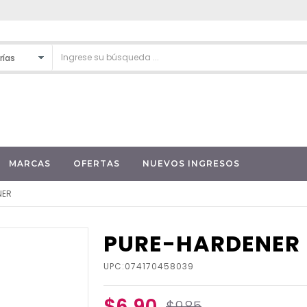
MARCAS
OFERTAS
NUEVOS INGRESOS
NER
PURE-HARDENER
UPC:074170458039
$6.90
$9.85