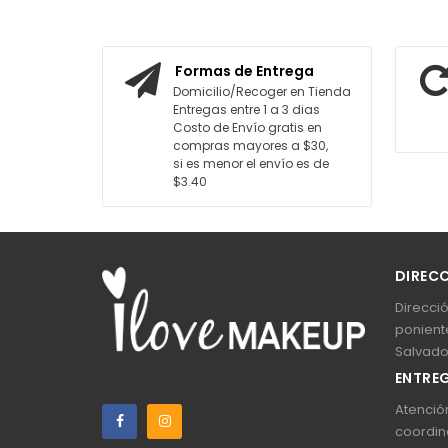
ITO
AGREGAR AL CARRITO
Formas de Entrega
Domicilio/Recoger en Tienda
Entregas entre 1 a 3 dias
Costo de Envío gratis en
compras mayores a $30,
si es menor el envío es de
$3.40
DIREC
Direcció
poniente
Salvado
ENTREG
Atención
coordin