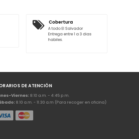
AGREGAR AL CARRITO
Cobertura
A todo El Salvador
Entrega entre 1 a 3 dias
habiles.
ORARIOS DE ATENCIÓN
unes-Viernes:
8.10 a.m. - 4:45 p.m.
ábado:
8.10 a.m. - 11.30 a.m (Para recoger en oficina)