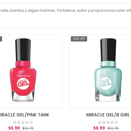
ta, bambú y algas marinas. Fortalece, nutre y proporciona color in
30% OFF
IRACLE GEL/PINK TANK
MIRACLE GEL/B GIRL
$6.99
$6.99
$10.75
$10.75