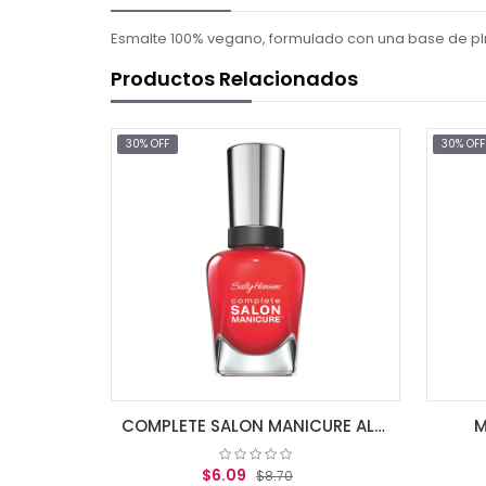
Esmalte 100% vegano, formulado con una base de plna
Productos Relacionados
30% OFF
30% OFF
COMPLETE SALON MANICURE TICKLE ME PIN
COMPLETE SALON MANICURE ALL FIRED UP
M
$6.09
$8.70