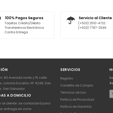
AGREGAR AL CARRITO
AGREGAR AL CARRITO
100% Pagos Seguros
Servicio al Cliente
Tarjetas Crédito/Débito
(+503) 2510-4732
Transferencia Electrónica
(+503) 7787-2546
Contra Entrega
CIÓN
SERVICIOS
H
n: 83 Avenida norte y 15 calle
L
Registro
, colonia Escalón, Nº 4238, San
S
Carretilla de Compra
r, San Salvador
Términos de Uso
AS A DOMICILIO
Política de Privacidad
 al cliente: se contactará para
Política de Garantía
ar entrega en zona