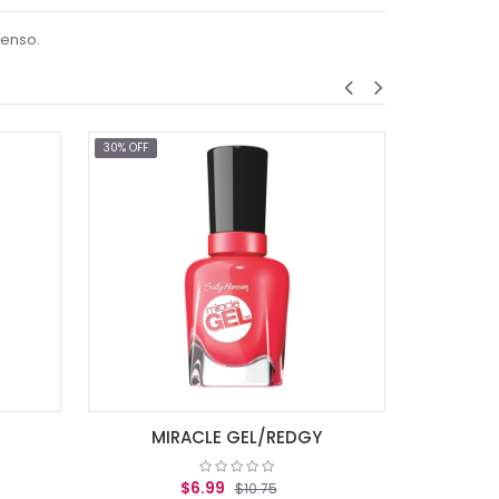
tenso.
30% OFF
30% OFF
MI
A
MIRACLE GEL/REDGY
$6.99
$10.75