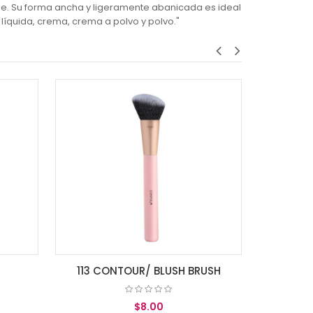
orme. Su forma ancha y ligeramente abanicada es ideal
íquida, crema, crema a polvo y polvo."
114 HIGH
AGREGA
113 CONTOUR/ BLUSH BRUSH
$8.00