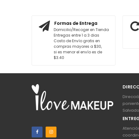
AGREGAR AL CARRITO
AGR
Formas de Entrega
Domicilio/Recoger en Tienda
Entregas entre 1 a 3 dias
Costo de Envío gratis en
compras mayores a $30,
si es menor el envío es de
$3.40
DIREC
Direcció
poniente
Salvado
ENTREG
Atención
coordin