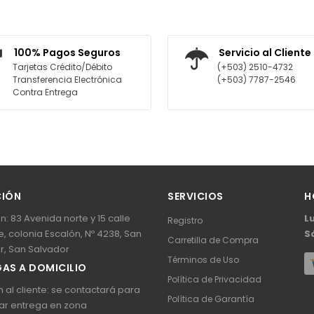
EGAR AL CARRITO
AGREGAR AL CARRITO
100% Pagos Seguros
Servicio al Cliente
Tarjetas Crédito/Débito
(+503) 2510-4732
Transferencia Electrónica
(+503) 7787-2546
Contra Entrega
CIÓN
SERVICIOS
H
n: 83 Avenida norte y 15 calle
L
Registro
, colonia Escalón, Nº 4238, San
S
Carretilla de Compra
r, San Salvador
Términos de Uso
AS A DOMICILIO
Política de Privacidad
 al cliente: se contactará para
Política de Garantía
ar entrega en zona