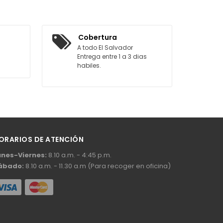
AGREGAR AL CARRITO
Cobertura
A todo El Salvador
Entrega entre 1 a 3 dias
habiles.
ORARIOS DE ATENCIÓN
unes-Viernes:
8.10 a.m. - 4:45 p.m.
ábado:
8.10 a.m. - 11.30 a.m (Para recoger en oficina)