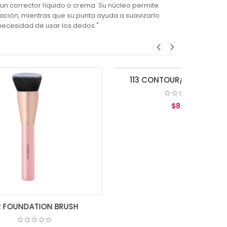
r un corrector líquido o crema. Su núcleo permite
icación, mientras que su punta ayuda a suavizarlo
necesidad de usar los dedos."
114
SH
113 CONTOUR/ BLUSH BRUSH