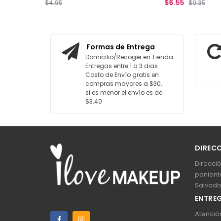
$6.55
$9.35
ITO
AGREGAR AL CARRITO
Formas de Entrega
Domicilio/Recoger en Tienda
Entregas entre 1 a 3 dias
Costo de Envío gratis en
compras mayores a $30,
si es menor el envío es de
$3.40
DIREC
Direcció
poniente
Salvado
ENTREG
Atención