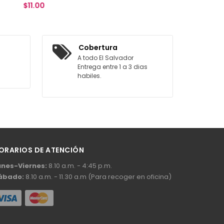
$8.00
AGREGAR AL CARRITO
Cobertura
A todo El Salvador
Entrega entre 1 a 3 dias
habiles.
ORARIOS DE ATENCIÓN
unes-Viernes:
8.10 a.m. - 4:45 p.m.
ábado:
8.10 a.m. - 11.30 a.m (Para recoger en oficina)