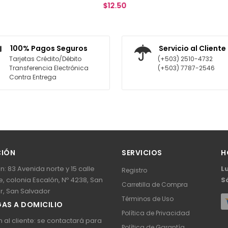
$12.50
$11.00
AGREGAR AL CARRITO
AGREGAR AL CARRITO
100% Pagos Seguros
Servicio al Cliente
Tarjetas Crédito/Débito
(+503) 2510-4732
Transferencia Electrónica
(+503) 7787-2546
Contra Entrega
CIÓN
SERVICIOS
H
n: 83 Avenida norte y 15 calle
L
Registro
, colonia Escalón, Nº 4238, San
S
Carretilla de Compra
r, San Salvador
Términos de Uso
AS A DOMICILIO
Política de Privacidad
 al cliente: se contactará para
Política de Garantía