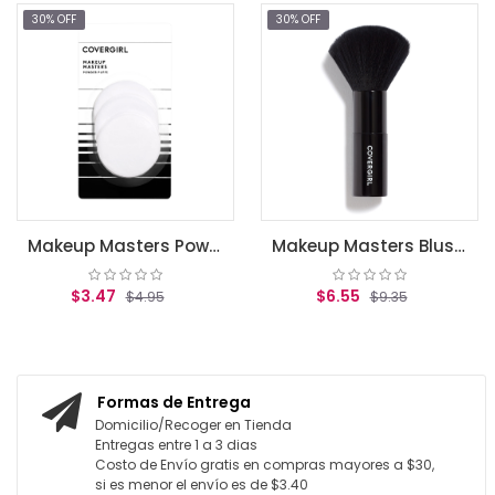
30% OFF
111 
AGREG
Makeup Masters Powder Puffs (3) 3 Count
Makeup Masters Blush and Powder Brush 1 Count
3.47
$6.55
$4.95
$9.35
GAR AL CARRITO
AGREGAR AL CARRITO
Formas de Entrega
Domicilio/Recoger en Tienda
Entregas entre 1 a 3 dias
Costo de Envío gratis en compras mayores a $30,
si es menor el envío es de $3.40