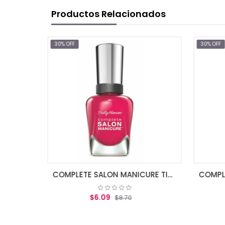
Productos Relacionados
30% OFF
COMPLETE SALON MANICURE TICKLE ME PIN
COMPLETE SALON MANICURE ALL FIRED UP
09
$6.09
$8.70
$8.70