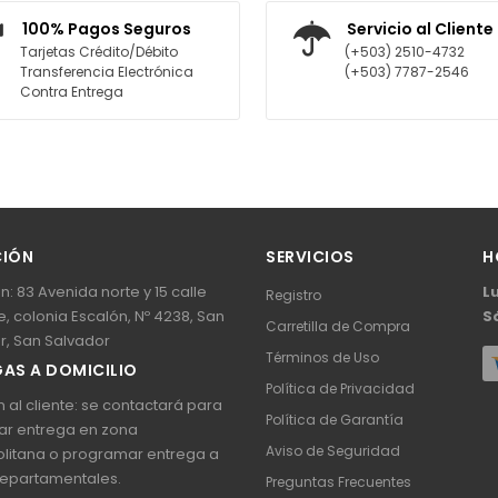
AGREGAR AL CARRITO
AGREGAR A
100% Pagos Seguros
Servicio al Cliente
Tarjetas Crédito/Débito
(+503) 2510-4732
Transferencia Electrónica
(+503) 7787-2546
Contra Entrega
CIÓN
SERVICIOS
H
n: 83 Avenida norte y 15 calle
L
Registro
, colonia Escalón, Nº 4238, San
S
Carretilla de Compra
r, San Salvador
Términos de Uso
AS A DOMICILIO
Política de Privacidad
 al cliente: se contactará para
Política de Garantía
ar entrega en zona
Aviso de Seguridad
litana o programar entrega a
epartamentales.
Preguntas Frecuentes