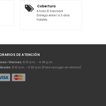
L CARRITO
Cobertura
A todo El Salvador
Entrega entre 1 a 3 dias
habiles.
ORARIOS DE ATENCIÓN
unes-Viernes:
8.10 a.m. - 4:45 p.m.
ábado:
8.10 a.m. - 11.30 a.m (Para recoger en oficina)