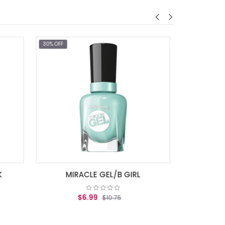
30% OFF
MIRACLE GEL/REDGY
$6.99
$10.75
AGREGAR AL CARRITO
EL/B GIRL
10.75