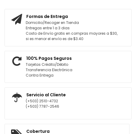
R AL CARRITO
AGREGAR AL CARRITO
Formas de Entrega
Domicilio/Recoger en Tienda
Entregas entre 1 a 3 dias
Costo de Envío gratis en compras mayores a $30,
si es menor el envío es de $3.40
100% Pagos Seguros
Tarjetas Crédito/Débito
Transferencia Electrónica
Contra Entrega
Servicio al Cliente
(+503) 2510-4732
(+503) 7787-2546
Cobertura