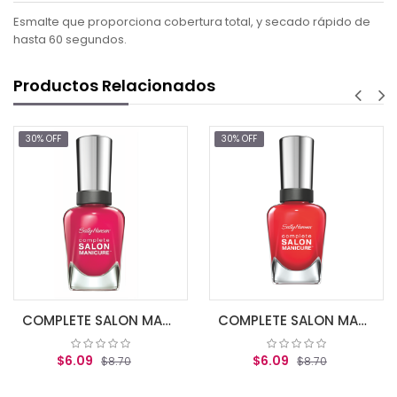
Esmalte que proporciona cobertura total, y secado rápido de
hasta 60 segundos.
Productos Relacionados
30% OFF
30% OFF
$6.99
AGREGAR
COMPLETE SALON MANICURE TICKLE ME PIN
COMPLETE SALON MANICURE ALL FIRED UP
9
$6.09
$8.70
$8.70