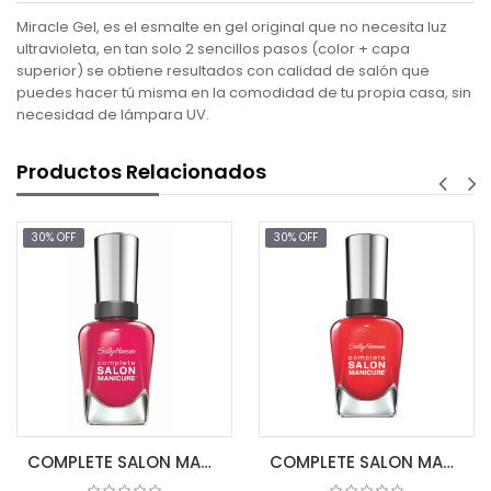
Miracle Gel, es el esmalte en gel original que no necesita luz
ultravioleta, en tan solo 2 sencillos pasos (color + capa
superior) se obtiene resultados con calidad de salón que
puedes hacer tú misma en la comodidad de tu propia casa, sin
necesidad de lámpara UV.
Productos Relacionados
FF
30% OFF
30% OF
AG
COMPLETE SALON MANICURE TICKLE ME PIN
COMPLETE SALON MANICURE ALL FIRED UP