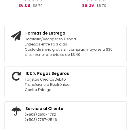
$6.09
$6.09
$8.70
$8.70
GREGAR AL CARRITO
AGREGAR AL CARRITO
Formas de Entrega
Domicilio/Recoger en Tienda
Entregas entre 1 a 3 dias
Costo de Envío gratis en compras mayores a $30,
si es menor el envío es de $3.40
100% Pagos Seguros
Tarjetas Crédito/Débito
Transferencia Electrónica
Contra Entrega
Servicio al Cliente
(+503) 2510-4732
(+503) 7787-2546