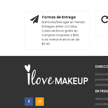
AR AL CARRITO
AGREGAR AL CARRITO
Formas de Entrega
Domicilio/Recoger en Tienda
Entregas entre 1 a 3 dias
Costo de Envío gratis en
compras mayores a $30,
si es menor el envío es de
$3.40
DIREC
Direcció
poniente
Salvado
ENTREG
Atención
coordin