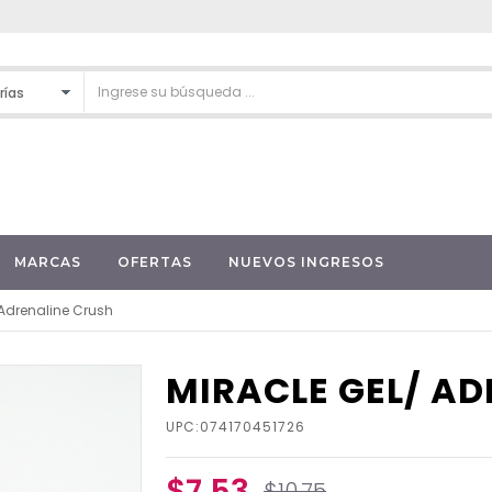
MARCAS
OFERTAS
NUEVOS INGRESOS
 Adrenaline Crush
MIRACLE GEL/ A
UPC:074170451726
$7.53
$10.75