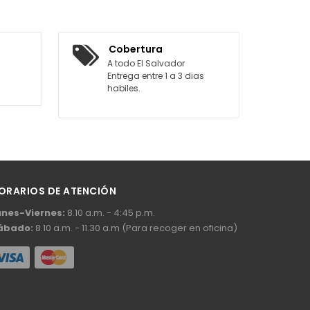
AL CARRITO
Cobertura
A todo El Salvador
Entrega entre 1 a 3 dias
habiles.
ORARIOS DE ATENCIÓN
unes-Viernes:
8.10 a.m. - 4:45 p.m.
ábado:
8.10 a.m. - 11.30 a.m (Para recoger en oficina)