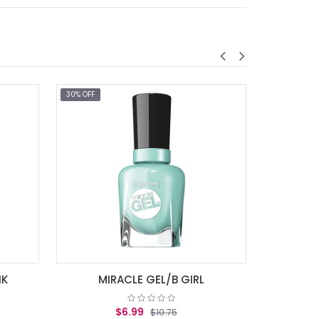
30% OFF
MIRACLE GEL/REDGY
$6.99
$10.75
AGREGAR AL CARRITO
EL/B GIRL
$10.75