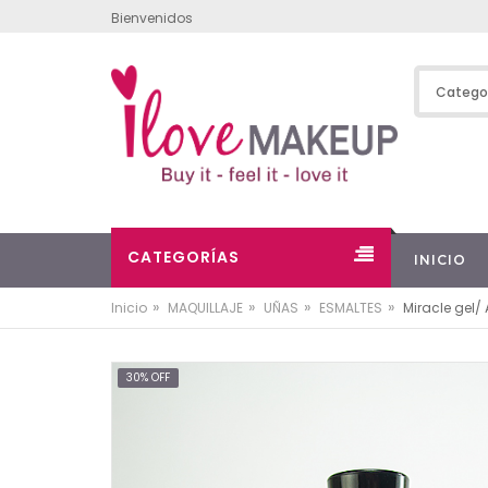
Bienvenidos
CATEGORÍAS
INICIO
»
»
»
»
Inicio
MAQUILLAJE
UÑAS
ESMALTES
Miracle gel/
30% OFF