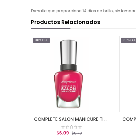
Esmalte que proporciona 14 dias de brillo, sin lampara
Productos Relacionados
30% OFF
COMPLETE SALON MANICURE TICKLE ME PIN
COMPLETE SALON MANICURE ALL FIRED UP
09
$6.09
$8.70
$8.70