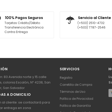
AGREGAR AL CARRITO
AGREGAR 
100% Pagos Seguros
Servicio al Cliente
Tarjetas Crédito/Débito
(+503) 2510-4732
Transferencia Electrónica
(+503) 7787-2546
Contra Entrega
CIÓN
SERVICIOS
H
n: 83 Avenida norte y 15 calle
L
Registro
, colonia Escalón, Nº 4238, San
S
Carretilla de Compra
r, San Salvador
Términos de Uso
AS A DOMICILIO
Política de Privacidad
 al cliente: se contactará para
Política de Garantía
ar entrega en zona