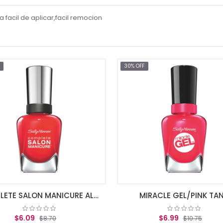
 facil de aplicar,facil remocion
30% OFF
30% OFF
MIRACLE GEL/PINK TANK
MIRACLE G
$6.99
$6.99
$10.75